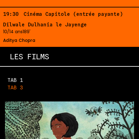
19:30
Cinéma Capitole (entrée payante)
Dilwale Dulhania le Jayenge
10/14 ans
189'
Aditya Chopra
LES FILMS
TAB 1
TAB 3