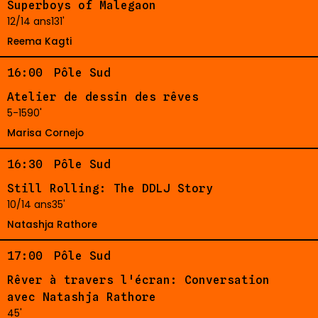
Superboys of Malegaon
12/14 ans
131'
Reema Kagti
16:00
Pôle Sud
Atelier de dessin des rêves
5-15
90'
Marisa Cornejo
16:30
Pôle Sud
Still Rolling: The DDLJ Story
10/14 ans
35'
Natashja Rathore
17:00
Pôle Sud
Rêver à travers l'écran: Conversation
avec Natashja Rathore
45'